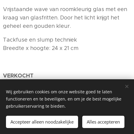
Vrijstaande wave van roomkleurig glas met een
kraag van glasfritten. Door het licht krijgt het
geheel een gouden kleur.
Tackfuse en slump techniek
Breedte x hoogte: 24 x 21 cm
VERKOCHT
Wij gebruiken cookies om onze website goed te laten
functioneren en te beveiligen, en om je de best mogelijke
gebruikerservaring te bieden.
©2026 Mac Kers, Lelystad
Accepteer alleen noodzakelijke
Alles accepteren
Mogelijk gemaakt door
Webnode
Cookies