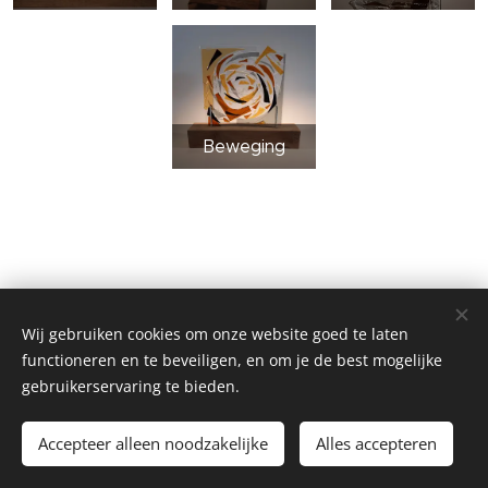
Beweging
Wij gebruiken cookies om onze website goed te laten
functioneren en te beveiligen, en om je de best mogelijke
gebruikerservaring te bieden.
©2026 Mac Kers, Lelystad
Accepteer alleen noodzakelijke
Alles accepteren
Mogelijk gemaakt door
Webnode
Cookies