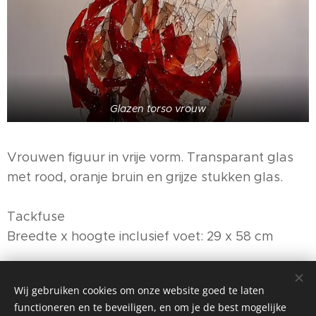
Glazen torso vrouw
Vrouwen figuur in vrije vorm. Transparant glas
met rood, oranje bruin en grijze stukken glas.
Tackfuse
Breedte x hoogte inclusief voet: 29 x 58 cm
VERKOCHT
Wij gebruiken cookies om onze website goed te laten
functioneren en te beveiligen, en om je de best mogelijke